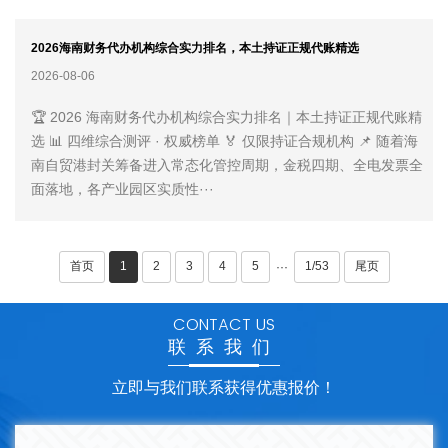
2026海南财务代办机构综合实力排名，本土持证正规代账精选
2026-08-06
🏆 2026 海南财务代办机构综合实力排名｜本土持证正规代账精
选 📊 四维综合测评 · 权威榜单 🏅 仅限持证合规机构 📌 随着海
南自贸港封关筹备进入常态化管控周期，金税四期、全电发票全
面落地，各产业园区实质性···
首页
1
2
3
4
5
1/53
尾页
···
CONTACT US
联系我们
立即与我们联系获得优惠报价！